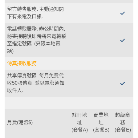
留言轉告服務.
主動通知閣
下有來電及口訊.
電話轉駁服務.
辦公時間內,
秘書接聽後即時將來電轉駁
至指定號碼. (只限本地電
話)
傳真接收服務
共享傳真號碼.
每月免費代
收50張傳真, 並以電郵通知
收件人.
註冊地
商業地
超級商
月費(港幣$)
址
址
務
(套餐A)
(套餐B)
(套餐E)