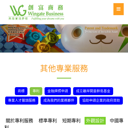
其他專業服務
商標
專利
金融牌照申請
成立離岸開曼群島基金
專業人才獵頭服務
成為我們的業務夥伴
協助申請企業的政府資助
關於專利服務
標準專利
短期專利
外觀設計
中國專
利