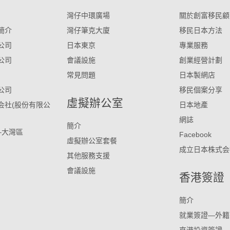
灣仔中環廣場
關於創富移民顧
簡介
灣仔筆克大廈
移民日本方法
公司
日本東京
專業服務
公司
會議設施
創業經營計劃
常見問題
日本製網店
公司
移民個案分享
虛擬辦公室
会社(股份有限公
日本地產
網誌
簡介
–大灣區
Facebook
虛擬辦公室套餐
成立日本株式会
其他服務支援
會議設施
香港簽證
簡介
就業簽證—外籍
來港投資簽證