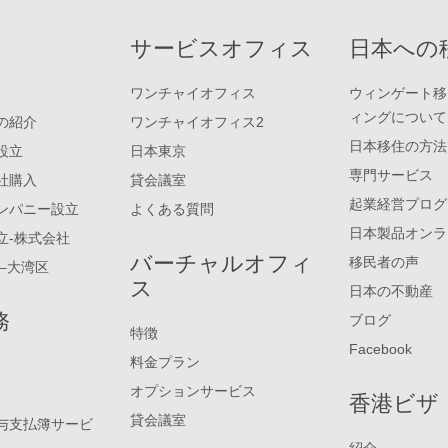
サービスオフィス
日本への
ワンチャイオフィス
ウィンゲート移
ィングについて
の紹介
ワンチャイオフィス2
日本移住の方法
設立
日本東京
専門サービス
社購入
貸会議室
起業経営プログ
ンパニー設立
よくある質問
日本製品オンラ
立-株式会社
バーチャルオフィ
移民者の声
–大湾区
ス
日本の不動産
務
ブログ
特徴
Facebook
料金プラン
オプションサービス
香港ビザ
貸会議室
与支払簿サービ
紹介