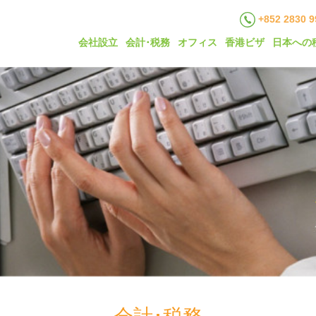
+852 2830 9
会社設立
会計･税務
オフィス
香港ビザ
日本への