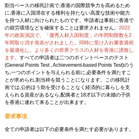
割当ベースの移民計画で,香港の国際競争力を高めるため
に,香港に入国滞在する権利を持たない高度な技術や能力
を持つ人材に向けられたものです。申請者は事前に香港で
の就労環境などを確保することは要求されません。
2022
年の政策演説で、「優秀人材入国制度」の年間制限数を2
年間取り消す発表がされました。同時に受け入れ審査過程
を最適化し、より多くの世界クラスの人材を香港に誘致し
ます。
すべての申請者は二つのポイントベースのテスト
(General Points Test , Achievement-based Points Test)のう
ち,一つのポイントを与えられる前に,必要条件を満たすこ
とが求められ,割当枠を競うことになります。この移民計
画では,公的ほう助を受けることなく経済的に暮らしを支
えられる資産があるなら,配偶者と18才以下の未婚の子供
を香港に連れて来ることが出来ます。
要求事項
全ての申請者は以下の必要条件を満たす必要があります。