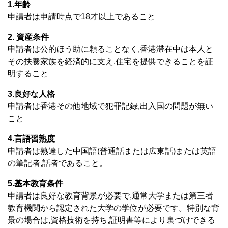
1.年齢
申請者は申請時点で18才以上であること
2. 資産条件
申請者は公的ほう助に頼ることなく,香港滞在中は本人と
その扶養家族を経済的に支え,住宅を提供できることを証
明すること
3.良好な人格
申請者は香港その他地域で犯罪記録,出入国の問題が無い
こと
4.言語習熟度
申請者は熟達した中国語(普通話または広東話)または英語
の筆記者,話者であること。
5.基本教育条件
申請者は良好な教育背景が必要で,通常大学または第三者
教育機関から認定された大学の学位が必要です。特別な背
景の場合は,資格技術を持ち,証明書等により裏づけできる