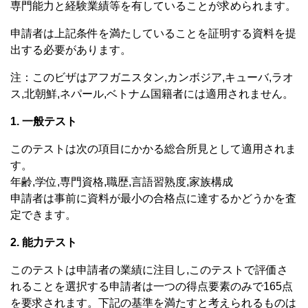
専門能力と経験業績等を有していることが求められます。
申請者は上記条件を満たしていることを証明する資料を提
出する必要があります。
注：このビザはアフガニスタン,カンボジア,キューバ,ラオ
ス,北朝鮮,ネパール,ベトナム国籍者には適用されません。
1. 一般テスト
このテストは次の項目にかかる総合所見として適用されま
す。
年齢,学位,専門資格,職歴,言語習熟度,家族構成
申請者は事前に資料が最小の合格点に達するかどうかを査
定できます。
2. 能力テスト
このテストは申請者の業績に注目し,このテストで評価さ
れることを選択する申請者は一つの得点要素のみで165点
を要求されます。下記の基準を満たすと考えられるものは