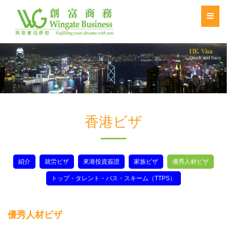
香港ビザ
紹介
就労ビザ
來港投資簽證
家族ビザ
優秀人材ビザ
トップ・タレント・パス・スキーム（TTPS）
優秀人材ビザ