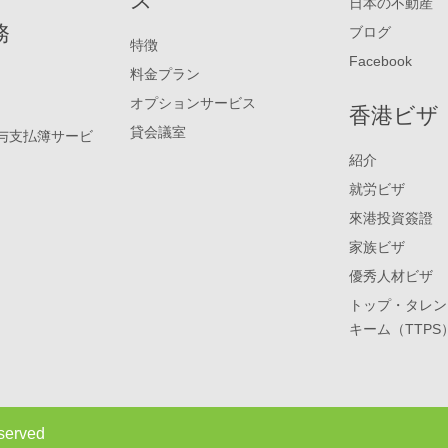
ス
日本の不動産
務
ブログ
特徴
Facebook
料金プラン
オプションサービス
香港ビザ
貸会議室
与支払簿サービ
紹介
就労ビザ
來港投資簽證
家族ビザ
優秀人材ビザ
トップ・タレン
キーム（TTPS
eserved