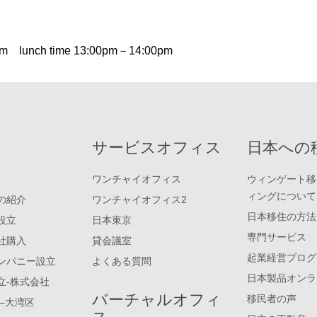
ch time 13:00pm－14:00pm
サービスオフィス
日本への
ワンチャイオフィス
ウィンゲート移
ィングについて
の紹介
ワンチャイオフィス2
日本移住の方法
設立
日本東京
専門サービス
社購入
貸会議室
起業経営プログ
ンパニー設立
よくある質問
日本製品オンラ
立-株式会社
バーチャルオフィ
移民者の声
–大湾区