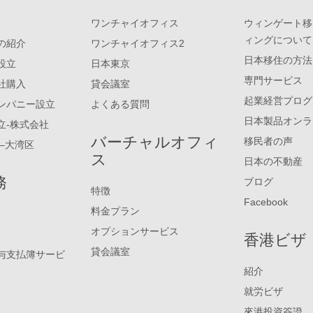
ワンチャイオフィス
ウィンゲート移
ィングについて
の紹介
ワンチャイオフィス2
日本移住の方法
設立
日本東京
専門サービス
社購入
貸会議室
起業経営プログ
ンパニー設立
よくある質問
日本製品オンラ
立-株式会社
バーチャルオフィ
移民者の声
–大湾区
ス
日本の不動産
務
ブログ
特徴
Facebook
料金プラン
オプションサービス
香港ビザ
貸会議室
与支払簿サービ
紹介
就労ビザ
來港投資簽證