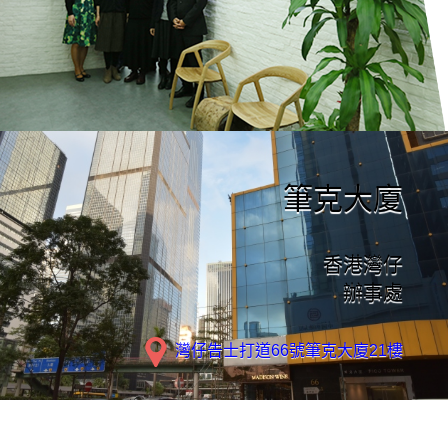
筆克大廈
香港灣仔
辦事處
灣仔告士打道66號筆克大廈21樓