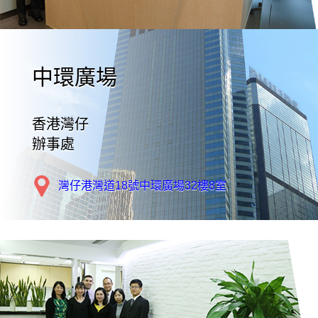
中環廣場
香港灣仔
辦事處
灣仔港灣道18號中環廣場32樓8室