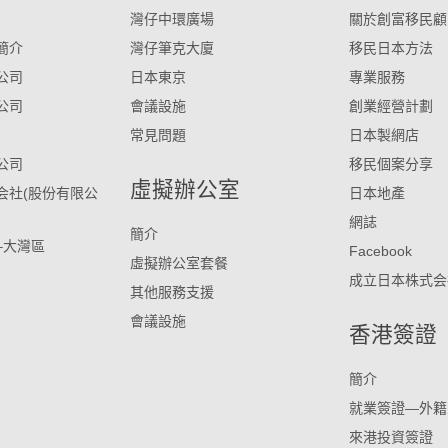
灣仔中環廣場
關於創富移民顧
簡介
灣仔筆克大廈
移民日本方法
公司
日本東京
專業服務
公司
會議設施
創業經營計劃
常見問題
日本製網店
公司
移民個案分享
虛擬辦公室
会社(股份有限公
日本地產
網誌
簡介
–大灣區
Facebook
虛擬辦公室套餐
成立日本株式会
其他服務支援
會議設施
香港簽證
簡介
就業簽證—外籍
來港投資簽證