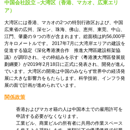
中国会社設立 –大湾区（香港、マカオ、広東エリ
ア）
大湾区には香港、マカオの2つの特別行政区および、中国
広東省の広州、深セン、珠海、佛山、恵州、東莞、中山、
江門、肇慶の９つの市が含まれます。総面積は約56,000平
方キロメートルです。 2017年7月に大湾岸エリアの建設を
促進する協定《深化粵港澳合作 推進大灣區建設框架協
議》が調印され、その枠組みを示す《粵港澳大灣區發展規
劃綱要》が2019年2月18日に正式に発表され、開発が進ん
でいます。大湾区の開発は中国のみならず世界中の経済発
展に大きな影響力をもたらします。科学技術、インフラ発
展の面で計画が進められています。
関係
政策
香港およびマカオ籍の人は中国本土での雇用許可を
申請する必要がなくなります。
工業ビル、商業ビルの所有者に共用の作業スペース