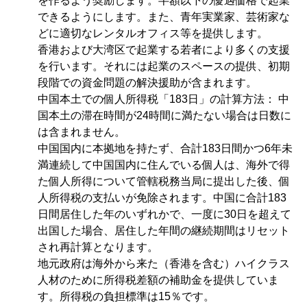
を作るよう奨励します。半額以下の優遇価格で起業
できるようにします。また、青年実業家、芸術家な
どに適切なレンタルオフィス等を提供します。
香港および大湾区で起業する若者により多くの支援
を行います。それには起業のスペースの提供、初期
段階での資金問題の解決援助が含まれます。
中国本土での個人所得税「183日」の計算方法： 中
国本土の滞在時間が24時間に満たない場合は日数に
は含まれません。
中国国内に本拠地を持たず、合計183日間かつ6年未
満連続して中国国内に住んでいる個人は、海外で得
た個人所得について管轄税務当局に提出した後、個
人所得税の支払いが免除されます。中国に合計183
日間居住した年のいずれかで、一度に30日を超えて
出国した場合、居住した年間の継続期間はリセット
され再計算となります。
地元政府は海外から来た（香港を含む）ハイクラス
人材のために所得税差額の補助金を提供していま
す。所得税の負担標準は15％です。